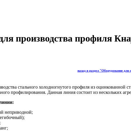
 для производства профиля К
назад в раздел "Оборудование для
зводства стального холодногнутого профиля из оцинкованной ст
ного профилирования. Данная линия состоит из нескольких агре
линии:
ый неприводной;
егибочный);
;
ганг;