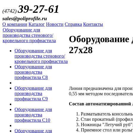
39-27-61
(4742)
sales@poliprofile.ru
О компании
Каталог
Новости
Справка
Контакты
Оборудование для
производства стенового/
Оборудование
кровельного профнастила
27х28
Оборудование для
производства стенового/
кровельного профнастила
Оборудование для
производства
профнастила C8
Оборудование для
Линия предназначена для прои
производства
0,55 мм методом последователь
профнастила С9
Состав автоматизированной 
Оборудование для
Разматыватель консольн
производства
Стан прокатный (профил
профнастила С10
Ножницы "Летучий руб"
Приемное стол или роль
Оборудование для