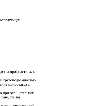
 последующей
дства профнастила, к
ки грузоподъемностью
вание монорельса с
то при отрицательной
ьно, т.к. на
 в непосредственной