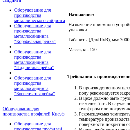
сайдинга
Оборудование для
Назначение:
производства
металлического сайдинга
Назначение приемного устрой
Оборудование для
упаковки.
производства
металлосайдинга
Габариты (ДлхШхВ), мм: 3000
"Корабельная рейка"
Масса, кг: 150
Оборудование для
производства
металлосайдинга
"Подшивная рейка"
Требования к производстве
Оборудование для
производства
В производственном цехе
металлосайдинга
полу рекомендуется закр
"Бревенчатая рейка"
В цехе должно быть груз
не менее 5 тн. В случае
Оборудование для
тельфером или погрузчик
производства профилей Кнауф
Рекомендуемая температу
температуре производств
Оборудование для
поверхности покрытия о
производства профилей
В цехе необходимо преду