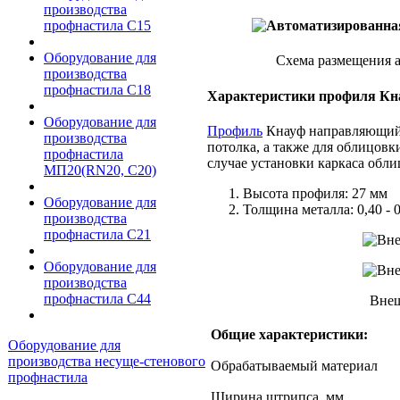
производства
профнастила C15
Оборудование для
Схема размещения а
производства
профнастила С18
Характеристики профиля Кн
Оборудование для
Профиль
Кнауф направляющий 
производства
потолка, а также для облицов
профнастила
случае установки каркаса обли
МП20(RN20, С20)
Высота профиля: 27 мм
Оборудование для
Толщина металла: 0,40 - 
производства
профнастила С21
Оборудование для
производства
профнастила С44
Внеш
Общие характеристики:
Оборудование для
производства несуще-стенового
Обрабатываемый материал
профнастила
Ширина штрипса, мм