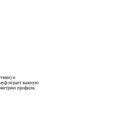
етями) и
науф играет важную
еометрию профиля.