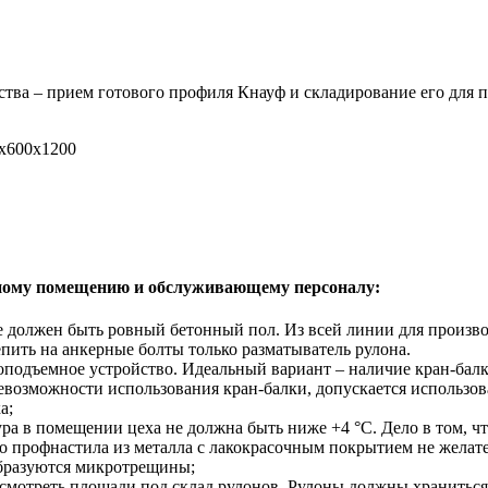
ства – прием готового профиля Кнауф и складирование его для
х600х1200
нному помещению и обслуживающему персоналу:
 должен быть ровный бетонный пол. Из всей линии для произво
епить на анкерные болты только разматыватель рулона.
оподъемное устройство. Идеальный вариант – наличие кран-бал
 невозможности использования кран-балки, допускается использо
а;
ра в помещении цеха не должна быть ниже +4 °С. Дело в том, ч
о профнастила из металла с лакокрасочным покрытием не желател
бразуются микротрещины;
смотреть площади под склад рулонов. Рулоны должны храниться