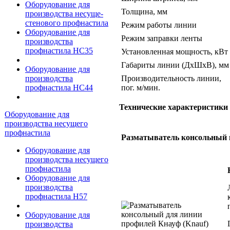
Оборудование для
Толщина, мм
производства несуще-
стенового профнастила
Режим работы линии
Оборудование для
Режим заправки ленты
производства
профнастила НС35
Установленная мощность, кВт
Габариты линии (ДхШхВ), мм
Оборудование для
Производительность линии,
производства
пог. м/мин.
профнастила НС44
Технические характеристики 
Оборудование для
производства несущего
профнастила
Разматыватель консольный 
Оборудование для
производства несущего
профнастила
Оборудование для
производства
профнастила Н57
Оборудование для
производства