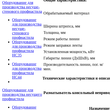
Общие характеристики:
Оборудование для
производства несуще-
стенового профнастила
Обрабатываемый материал
Оборудование
для производства
Ширина штрипса, мм
несуще-
Толщина, мм
стенового
профнастила
Режим работы линии
Оборудование
Режим заправки ленты
для производства
профнастила
Установленная мощность, кВт
НС35
Габариты линии (ДхШхВ), мм
Оборудование
Производительность линии, пог. м/
для производства
мин.
профнастила
НС44
Технические характеристики и описа
Оборудование для
Разматыватель консольный неприво
производства несущего
профнастила
Оборудование
Назначение