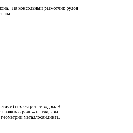
лона. На консольный размотчик рулон
твом.
летями) и электроприводом. В
т важную роль – на гладком
 геометрии металлосайдинга.