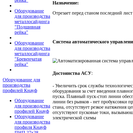
рейка"
Назначение:
Оборудование
Отрезает перед станом последний лист и
для производства
металлосайдинга
"Подшивная
рейка"
Система автоматического управлени
Оборудование
для производства
металлосайдинга
"Бревенчатая
рейка"
Достоинства АСУ
:
Оборудование для
производства
- Увеличить срок службы технологичес
профилей Кнауф
оборудования за счет введения плавно
пуска. Плавный пуск-стоп линии обесп
Оборудование
линии без рывков - нет пробуксовки п
для производства
стана, отсутствует резкое натяжения це
профилей Кнауф
отсутствуют пусковые токи, вызываю
Оборудование
электрической схемы
для производства
профиля Кнауф
ПНП 27х28