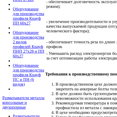
- обеспечивает долговечность эксплу
режим);
Оборудование
для производства
профиля Кнауф
- увеличение производительности и у
ПП 60х27
качества выпускаемой продукции (отс
человеческого фактора);
Оборудование
для производства
- обеспечивает точность реза по длине
2 видов
профиля.
профилей Кнауф
ПНП 27х28 и ПП
- Уменьшить расход электроэнергии бо
60х27
за счет оптимизации работы электродв
Оборудование
для производства
Требования к производственному по
профиля Кнауф
ПС и ПН (6
видов)
В производственном цехе должен 
закрепить на анкерные болты тол
В цехе должно быть грузоподъемн
Разматыватели металла
невозможности использования кра
консольные и
Рекомендуемая температура в пом
двухопорные
профнастила из металла с лакокр
В цехе необходимо предусмотреть
Разматыватели