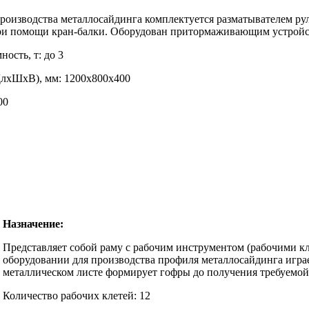
роизводства металлосайдинга комплектуется разматывателем ру
при помощи кран-балки. Оборудован притормаживающим устройс
ость, т: до 3
ДлхШхВ), мм: 1200х800х400
00
Назначение:
Представляет собой раму с рабочим инструментом (рабочими к
оборудовании для производства профиля металлосайдинга играе
металлическом листе формирует гофры до получения требуемой
Количество рабочих клетей: 12