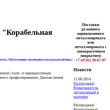
Поставки
рулонного
а "Корабельная
оцинкованного
металлопроката
или
металлопроката с
лакокрасочным
покрытием
раздел "Оборудование для производства металлосайдинга"
+7 (4742) 39-67-97
Новости
ванной стали и лакокрасочным
ьного профилирования. Данная линия
11.08.2014
Распродажа!
Разматыватель
двухопорный в
наличии
Распродажа!
Разматыватель