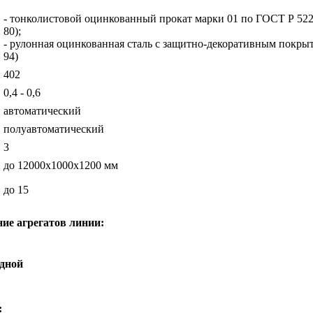
- тонколистовой оцинкованный прокат марки 01 по ГОСТ Р 52
80);
- рулонная оцинкованная сталь с защитно-декоративным покры
94)
402
0,4 - 0,6
автоматический
полуавтоматический
3
до 12000х1000х1200 мм
до 15
ние агрегатов линии:
дной
: