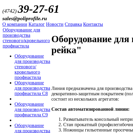
39-27-61
(4742)
sales@poliprofile.ru
О компании
Каталог
Новости
Справка
Контакты
Оборудование для
производства
Оборудование для 
стенового/кровельного
профнастила
рейка"
Оборудование
для производства
стенового/
кровельного
профнастила
Оборудование
для производства
Линия предназначена для производства
профнастила C8
декоративно-защитным покрытием (поли
состоит из нескольких агрегатов:
Оборудование
Состав автоматизированной линии:
для производства
профнастила С9
Разматыватель консольный непри
Стан прокатный (профилегибочн
Оборудование
Ножницы гильотинные просечны
для производства