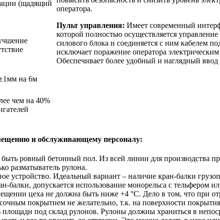
атации (щадящий
оператора.
Пульт управления:
Имеет современный интерфе
которой полностью осуществляется управление 
лучшение
силового блока и соединяется с ним кабелем по
утствие
исключает поражение оператора электрическим 
Обеспечивает более удобный и наглядный ввод
 ±1мм на 6м
лее чем на 40%
игателей
мещению и обслуживающему персоналу:
быть ровный бетонный пол. Из всей линии для производства пр
ько разматыватель рулона.
ое устройство. Идеальный вариант – наличие кран-балки грузоп
н-балки, допускается использование монорельса с тельфером ил
ещении цеха не должна быть ниже +4 °С. Дело в том, что при о
асочным покрытием не желательно, т.к. на поверхности покрыт
 площади под склад рулонов. Рулоны должны храниться в непоср