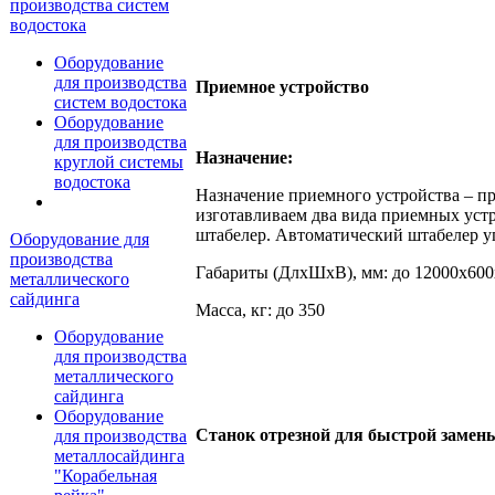
производства систем
водостока
Оборудование
для производства
Приемное устройство
систем водостока
Оборудование
для производства
Назначение:
круглой системы
водостока
Назначение приемного устройства – п
изготавливаем два вида приемных устр
штабелер. Автоматический штабелер у
Оборудование для
производства
Габариты (ДлхШхВ), мм: до 12000х60
металлического
сайдинга
Масса, кг: до 350
Оборудование
для производства
металлического
сайдинга
Оборудование
Станок отрезной для быстрой замен
для производства
металлосайдинга
"Корабельная