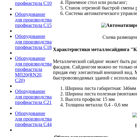
Приемное стол или рольганг;
профнастила С10
Станок отрезной быстрой смены 
Система автоматического управл
Оборудование
для производства
профнастила C15
Оборудование
Схема размещени
для производства
профнастила С18
Характеристики металлосайдинга "К
Оборудование
Металлический сайдинг может быть раз
для производства
фасадов. Сайдингом можно не только об
профнастила
придав ему элегантный внешний вид. М
МП20(RN20,
быстровозводимых зданий с использов
С20)
Ширина листа габаритная: 346мм
Оборудование
Ширина листа полезная (монтажн
для производства
Высота профиля: 15 мм
профнастила С21
Толщина металла: 0,4 - 0,6 мм
Оборудование
для производства
профнастила С44