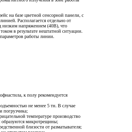
йс на базе цветной сенсорной панели, с
линией. Располагается отдельно от
д низким напряжением (40В), что
током в результате нештатной ситуации.
 параметров работы линии.
офнастила, к полу рекомендуется
одъемностью не менее 5 тн. В случае
и погрузчика;
трицательной температуре производство
ия образуются микротрещины;
едственной близости от разматывателя;