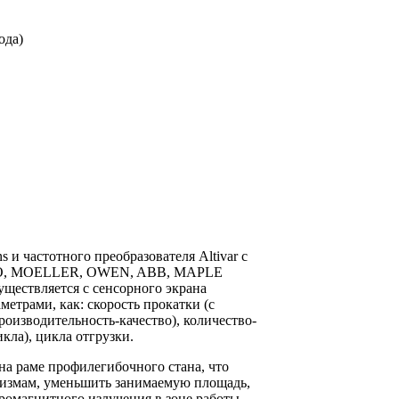
ода)
 и частотного преобразователя Altivar с
GO, MOELLER, OWEN, ABB, MAPLE
ществляется с сенсорного экрана
метрами, как: скорость прокатки (с
оизводительность-качество), количество-
кла), цикла отгрузки.
а раме профилегибочного стана, что
низмам, уменьшить занимаемую площадь,
тромагнитного излучения в зоне работы