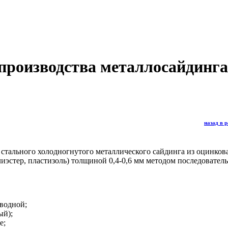
производства металлосайдинг
назад в 
 стального холодногнутого металлического сайдинга из оцинко
эстер, пластизоль) толщиной 0,4-0,6 мм методом последовател
водной;
ый);
е;