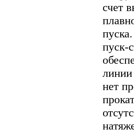
счет в
плавн
пуска
пуск-
обеспе
линии 
нет п
прокат
отсутс
натяж