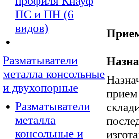
профиля Кнауф
ПС и ПН (6
видов)
Прием
Разматыватели
Назна
металла консольные
Назна
и двухопорные
прием
Разматыватели
склади
металла
после
консольные и
изгот