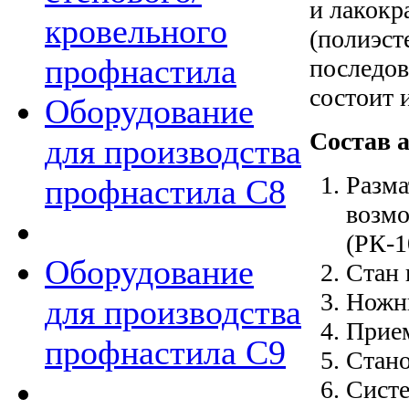
и лакок
кровельного
(полиэст
профнастила
последов
состоит 
Оборудование
Состав 
для производства
Разма
профнастила C8
возмо
(РК-1
Оборудование
Стан 
Ножн
для производства
Прием
профнастила С9
Стано
Систе