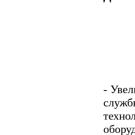
- Увел
служб
техно
обору