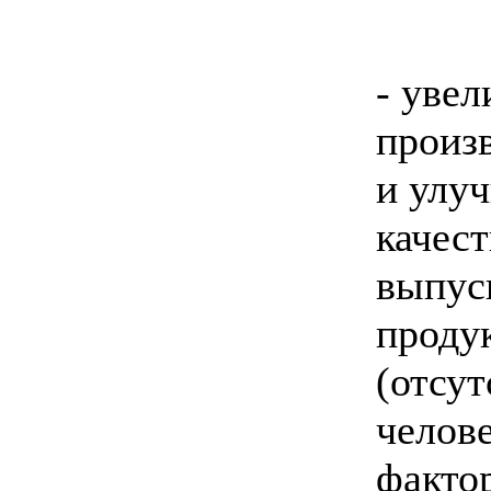
- увел
произ
и улу
качест
выпус
проду
(отсут
челов
фактор