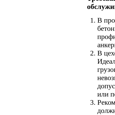
обслужи
В про
бетон
профн
анкер
В цех
Идеал
грузо
невоз
допус
или п
Реком
должн