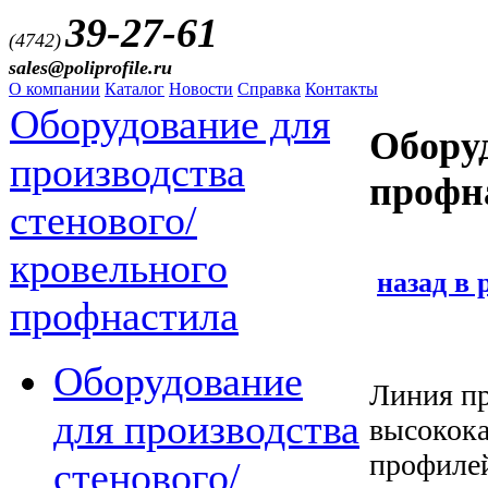
39-27-61
(4742)
sales@poliprofile.ru
О компании
Каталог
Новости
Справка
Контакты
Оборудование для
Оборуд
производства
профн
стенового/
кровельного
назад в 
профнастила
Оборудование
Линия пр
для производства
высокока
профилей
стенового/