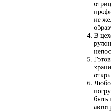
отриц
профн
не же
обра
В цех
рулон
непос
Готов
храни
откры
Любое
погру
быть 
автот