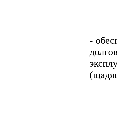
- обес
долго
экспл
(щадя