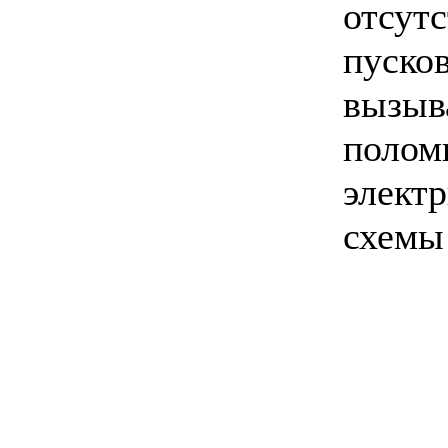
отсут
пусков
вызы
полом
элект
схемы