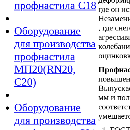
профнастила С18
где он и
Незамени
, где сн
Оборудование
агрессив
для производства
колебани
профнастила
оцинковк
МП20(RN20,
Профнас
повышена
С20)
Выпускае
мм и пол
Оборудование
соответс
умещаетс
для производства
ГОСТ