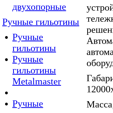
двухопорные
устрой
тележ
Ручные гильотины
решен
Ручные
Автом
гильотины
автом
Ручные
обору
гильотины
Габар
Metalmaster
12000
Ручные
Масса,