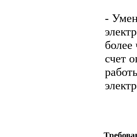
- Уме
элект
более 
счет 
работ
элект
Требова