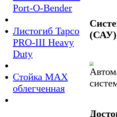
Port-O-Bender
Систе
Листогиб Tapco
(САУ)
PRO-III Heavy
Duty
Стойка МАХ
облегченная
Досто